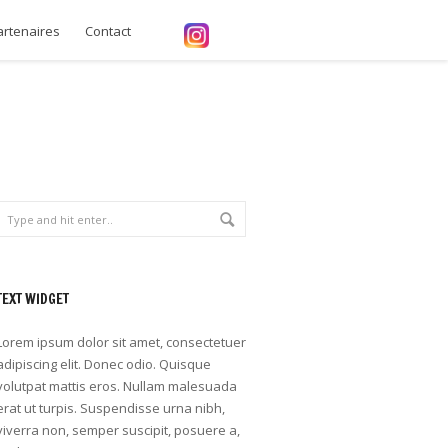
artenaires
Contact
TEXT WIDGET
Lorem ipsum dolor sit amet, consectetuer
adipiscing elit. Donec odio. Quisque
volutpat mattis eros. Nullam malesuada
erat ut turpis. Suspendisse urna nibh,
viverra non, semper suscipit, posuere a,